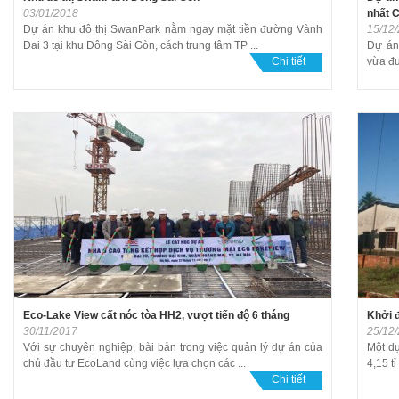
03/01/2018
nhất 
Dự án khu đô thị SwanPark nằm ngay mặt tiền đường Vành
15/12
Đai 3 tại khu Đông Sài Gòn, cách trung tâm TP ...
Dự án
Chi tiết
vừa đư
Eco-Lake View cất nóc tòa HH2, vượt tiến độ 6 tháng
Khởi đ
30/11/2017
25/12
Với sự chuyên nghiệp, bài bản trong việc quản lý dự án của
Một dự
chủ đầu tư EcoLand cùng việc lựa chọn các ...
4,15 tỉ
Chi tiết