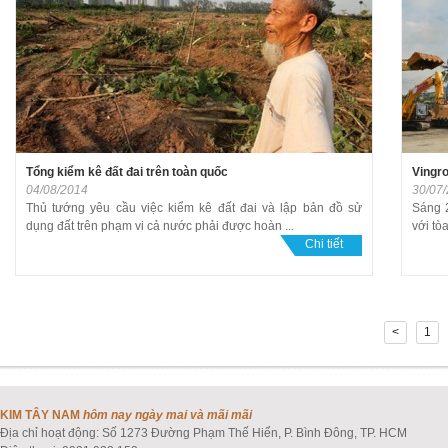
Tổng kiểm kê đất đai trên toàn quốc
Vingro
04/08/2014
30/07
Thủ tướng yêu cầu việc kiểm kê đất đai và lập bản đồ sử
Sáng 
dụng đất trên phạm vi cả nước phải được hoàn ...
với tò
Chi tiết
<
1
KIM TÂY NAM
hôm nay ngày mai và mãi mãi
Địa chỉ hoạt động: Số 1273 Đường Phạm Thế Hiển, P. Bình Đông, TP. HCM