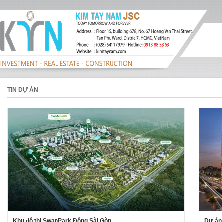
TIN DỰ ÁN
Khu đô thị SwanPark Đông Sài Gòn
Dự án 