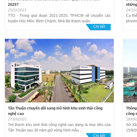
2025?
những
25/11/2021
04/10
TTO - Trong giai đoạn 2021-2025, TP.HCM sẽ chuyển các
Cụ thể
huyện Hóc Môn, Bình Chánh, Nhà Bè thành quận. ...
phương 
Chi tiết
Tân Thuận chuyển đổi sang mô hình khu sinh thái công
Thông 
nghệ cao
công s
27/09/2021
18/09
Trở thành khu sinh thái công nghệ cao đang là mục tiêu của
Sở Xâ
Tân Thuận sau 30 năm giữ vững hình mẫu ...
15/9/2
Chi tiết