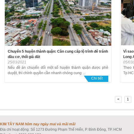
Chuyển 5 huyện thành quận: Cần cung cấp lộ trình để tránh
Vì sao
đầu cơ, thổi giá đất
Long 
25/03/2021
05/03
Nếu đề án chuyển đổi một số huyện thành quận được phê
Theo H
duyệt, thì chính quyền cần nhanh chóng cung ...
Tp.HCM
Chi tiết
<
1
KIM TÂY NAM
hôm nay ngày mai và mãi mãi
Địa chỉ hoạt động: Số 1273 Đường Phạm Thế Hiển, P. Bình Đông, TP. HCM