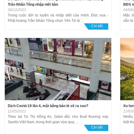
Trần Nhân Tông nhập niết bàn
BĐS n
06/12/2021
04/08
Trong cuộc đời tu luyện và nhập diệt của mình, Đức vua -
Mặc d
Phật hoàng Trần Nhân Tông chọn Yên Tử là ...
vẫn là
Chi tiết
Dịch Covid-19 lần 4, mặt bằng bán lẻ sẽ ra sao?
Xu hư
11/05/2021
12/03
Theo bà Từ Thị Hồng An, Giám đốc cho thuê thương mại
Nhiều 
Savills Việt Nam, trong thời gian vừa qua, ...
biệt th
Chi tiết