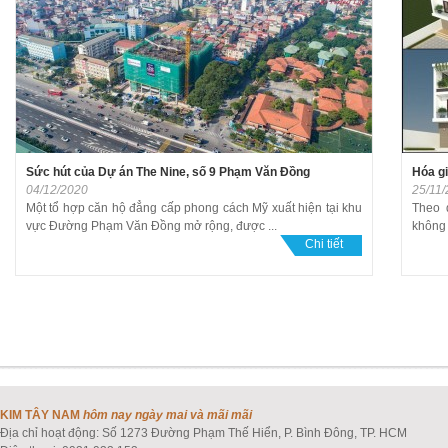
Sức hút của Dự án The Nine, số 9 Phạm Văn Đồng
Hóa gi
04/12/2020
25/11
Một tổ hợp căn hộ đẳng cấp phong cách Mỹ xuất hiện tại khu
Theo 
vực Đường Phạm Văn Đồng mở rộng, được ...
không t
Chi tiết
KIM TÂY NAM
hôm nay ngày mai và mãi mãi
Địa chỉ hoạt động: Số 1273 Đường Phạm Thế Hiển, P. Bình Đông, TP. HCM