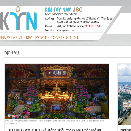
DỊCH VỤ
DU LỊCH - ẨM THỰC Về Đông Triều thăm nơi Phật hoàng
Những