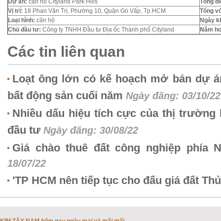
Dự án:
căn hộ Cityland Park Hills
Tổng di
Vị trí:
18 Phan Văn Trị, Phường 10, Quận Gò Vấp, Tp.HCM
Tổng vố
Loại hình:
căn hộ
Ngày k
Chủ đầu tư:
Công ty TNHH Đầu tư Địa ốc Thành phố Cityland
Năm ho
Các tin liên quan
Loạt ông lớn có kế hoạch mở bán dự á
bất động sản cuối năm
Ngày đăng: 03/10/22
Nhiều dấu hiệu tích cực của thị trường 
đầu tư
Ngày đăng: 30/08/22
Giá chào thuê đất công nghiệp phía
18/07/22
'TP HCM nên tiếp tục cho đấu giá đất Th