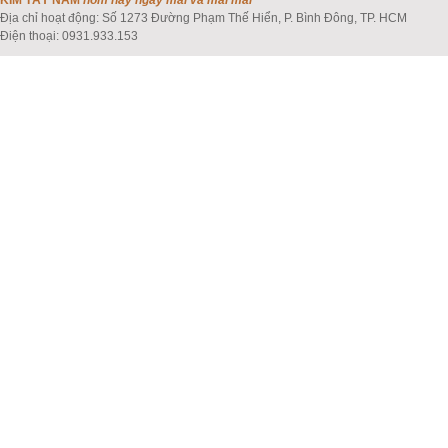
KIM TÂY NAM
hôm nay ngày mai và mãi mãi
Địa chỉ hoạt động: Số 1273 Đường Phạm Thế Hiển, P. Bình Đông, TP. HCM
Điện thoại: 0931.933.153