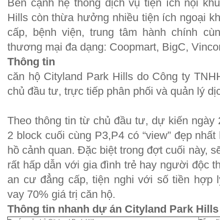
Bên cạnh hệ thống dịch vụ tiện ích nội kh
Hills còn thừa hưởng nhiều tiện ích ngoại k
cấp, bệnh viện, trung tâm hành chính cùn
thương mại đa dạng: Coopmart, BigC, Vin
Thông tin
căn hộ Cityland Park Hills do Công ty TN
chủ đầu tư, trực tiếp phân phối và quản lý dị
Theo thông tin từ chủ đầu tư, dự kiến ngày 
2 block cuối cùng P3,P4 có “view” đẹp nhất
hồ cảnh quan. Đặc biệt trong đợt cuối này, s
rất hấp dẫn với gia đình trẻ hay người độc 
an cư đẳng cấp, tiện nghi với số tiền hợp 
vay 70% giá trị căn hộ.
Thông tin nhanh dự án Cityland Park Hills