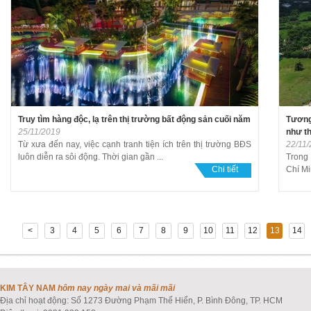
Truy tìm hàng độc, lạ trên thị trường bất động sản cuối năm
Tương 
25/11/2019
như t
Từ xưa đến nay, việc cạnh tranh tiện ích trên thị trường BĐS
22/11
luôn diễn ra sôi động. Thời gian gần ...
Trong
Chi tiết
Chí Mi
<
3
4
5
6
7
8
9
10
11
12
13
14
KIM TÂY NAM
hôm nay ngày mai và mãi mãi
Địa chỉ hoạt động: Số 1273 Đường Phạm Thế Hiển, P. Bình Đông, TP. HCM