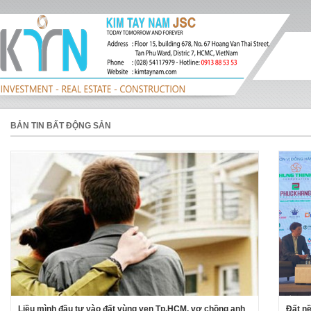
BẢN TIN BẤT ĐỘNG SẢN
Liều mình đầu tư vào đất vùng ven Tp.HCM, vợ chồng anh
Đất nề