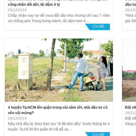
công nhân đổi đời, lãi đậm 4 tỷ
đầu t
09/12/2019
09/12
Chấp nhận vay nợ để mua đất xây nhà nhưng chỉ sau 7 năm
“Nhà 
vợ chồng anh Trung trúng mánh, lãi đậm hơn 4 ...
giá 30
Chi tiết
4 huyện Tp.HCM lên quận trong vài năm tới, nhà đầu tư có
Đất n
nên vội mừng?
28/11
09/12/2019
Đất n
Nếu nhà đầu tư theo trào lưu “đi tắt đón đầu” trước thông tin 4
hàng đ
huyện Tp.HCM lên quận thì rất dễ sa ...
Chi tiết