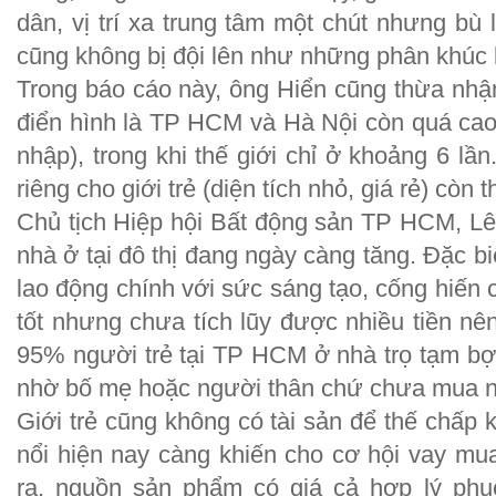
dân, vị trí xa trung tâm một chút nhưng bù l
cũng không bị đội lên như những phân khúc 
Trong báo cáo này, ông Hiển cũng thừa nhận
điển hình là TP HCM và Hà Nội còn quá cao 
nhập), trong khi thế giới chỉ ở khoảng 6 l
riêng cho giới trẻ (diện tích nhỏ, giá rẻ) còn t
Chủ tịch Hiệp hội Bất động sản TP HCM, L
nhà ở tại đô thị đang ngày càng tăng. Đặc b
lao động chính với sức sáng tạo, cống hiến c
tốt nhưng chưa tích lũy được nhiều tiền nê
95% người trẻ tại TP HCM ở nhà trọ tạm b
nhờ bố mẹ hoặc người thân chứ chưa mua n
Giới trẻ cũng không có tài sản để thế chấp k
nổi hiện nay càng khiến cho cơ hội vay mu
ra, nguồn sản phẩm có giá cả hợp lý ph