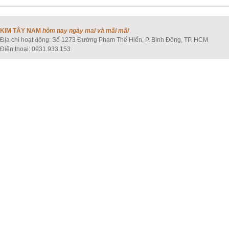
KIM TÂY NAM
hôm nay ngày mai và mãi mãi
Địa chỉ hoạt động: Số 1273 Đường Phạm Thế Hiển, P. Bình Đông, TP. HCM
Điện thoại: 0931.933.153