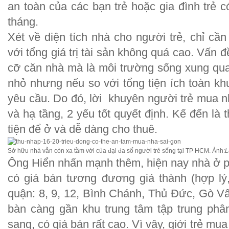
an toàn của các bạn trẻ hoặc gia đình trẻ c
tháng.
Xét về diện tích nhà cho người trẻ, chỉ cầ
với tổng giá trị tài sản không quá cao. Vấn đ
cỡ căn nhà mà là môi trường sống xung qua
nhỏ nhưng nếu so với tổng tiện ích toàn kh
yêu cầu. Do đó, lời khuyên người trẻ mua n
và hạ tầng, 2 yếu tốt quyết định. Kế đến là t
tiện để ở và dễ dàng cho thuê.
Sở hữu nhà vẫn còn xa tầm với của đại đa số người trẻ sống tại TP HCM. Ảnh:
L
Ông Hiển nhấn mạnh thêm, hiện nay nhà ở p
có giá bán tương đương giá thành (hợp lý, v
quận: 8, 9, 12, Bình Chánh, Thủ Đức, Gò Vấ
bàn càng gần khu trung tâm tập trung phâ
sang, có giá bán rất cao. Vì vậy, giới trẻ m