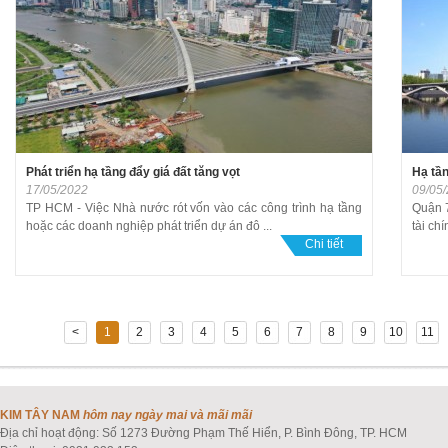
Phát triển hạ tầng đẩy giá đất tăng vọt
Hạ tầ
17/05/2022
09/05
TP HCM - Việc Nhà nước rót vốn vào các công trình hạ tầng
Quận 7
hoặc các doanh nghiệp phát triển dự án đô ...
tài ch
Chi tiết
<
1
2
3
4
5
6
7
8
9
10
11
KIM TÂY NAM
hôm nay ngày mai và mãi mãi
Địa chỉ hoạt động: Số 1273 Đường Phạm Thế Hiển, P. Bình Đông, TP. HCM