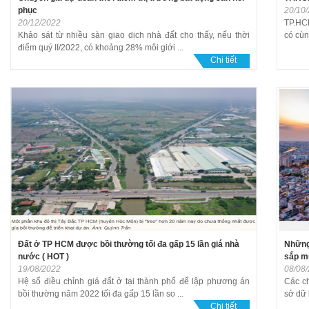
phục
20/10
20/12/2022
TP.HCM
Khảo sát từ nhiều sàn giao dịch nhà đất cho thấy, nếu thời
có cùn
điểm quý II/2022, có khoảng 28% môi giới ...
Chi tiết
Đất ở TP HCM được bồi thường tối đa gấp 15 lần giá nhà
Những 
nước ( HOT )
sắp mu
19/08/2022
08/08
Hệ số điều chỉnh giá đất ở tại thành phố để lập phương án
Các c
bồi thường năm 2022 tối đa gấp 15 lần so ...
sở dữ 
Chi tiết